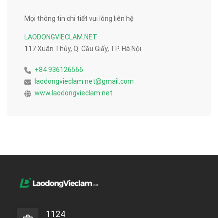
Mọi thông tin chi tiết vui lòng liên hệ
LAODONGVIECLAM.NET
117 Xuân Thủy, Q. Cầu Giấy, TP. Hà Nội
+84 936126566
laodongvieclam.net@gmail.com
www.laodongvieclam.net
1124