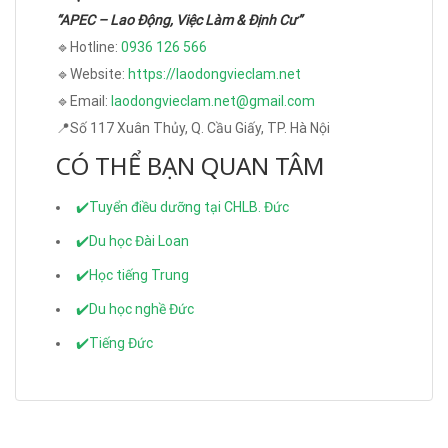
“APEC – Lao Động, Việc Làm & Định Cư”
🔹Hotline:
0936 126 566
🔹Website:
https://laodongvieclam.net
🔹Email:
laodongvieclam.net@gmail.com
📍Số 117 Xuân Thủy, Q. Cầu Giấy, TP. Hà Nội
CÓ THỂ BẠN QUAN TÂM
✔️Tuyển điều dưỡng tại CHLB. Đức
✔️Du học Đài Loan
✔️Học tiếng Trung
✔️Du học nghề Đức
✔️Tiếng Đức