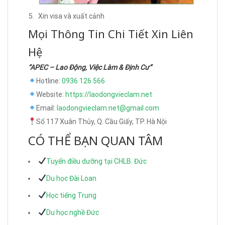
Xin visa và xuất cảnh
Mọi Thông Tin Chi Tiết Xin Liên
Hệ
“APEC – Lao Động, Việc Làm & Định Cư”
Hotline:
0936 126 566
Website:
https://laodongvieclam.net
Email:
laodongvieclam.net@gmail.com
Số 117 Xuân Thủy, Q. Cầu Giấy, TP. Hà Nội
CÓ THỂ BẠN QUAN TÂM
Tuyển điều dưỡng tại CHLB. Đức
Du học Đài Loan
Học tiếng Trung
Du học nghề Đức