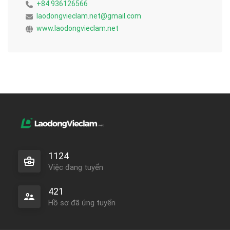
+84 936126566
laodongvieclam.net@gmail.com
www.laodongvieclam.net
1124
Việc đang tuyển
421
Hồ sơ đã ứng tuyển