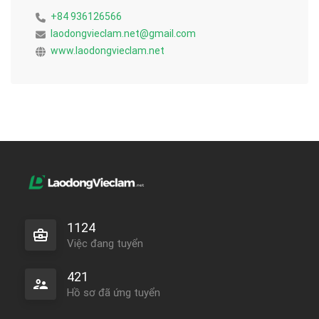
+84 936126566
laodongvieclam.net@gmail.com
www.laodongvieclam.net
1124
Việc đang tuyển
421
Hồ sơ đã ứng tuyển