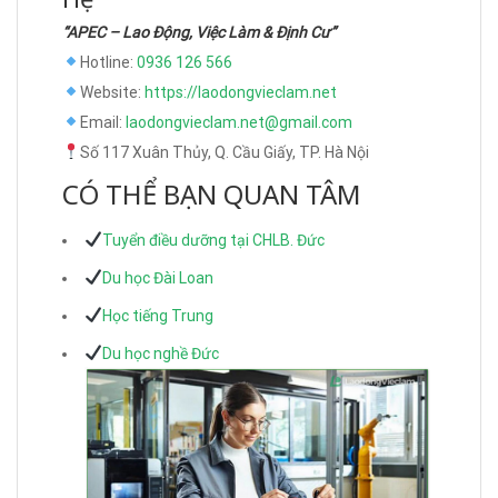
“APEC – Lao Động, Việc Làm & Định Cư”
Hotline:
0936 126 566
Website:
https://laodongvieclam.net
Email:
laodongvieclam.net@gmail.com
Số 117 Xuân Thủy, Q. Cầu Giấy, TP. Hà Nội
CÓ THỂ BẠN QUAN TÂM
Tuyển điều dưỡng tại CHLB. Đức
Du học Đài Loan
Học tiếng Trung
Du học nghề Đức