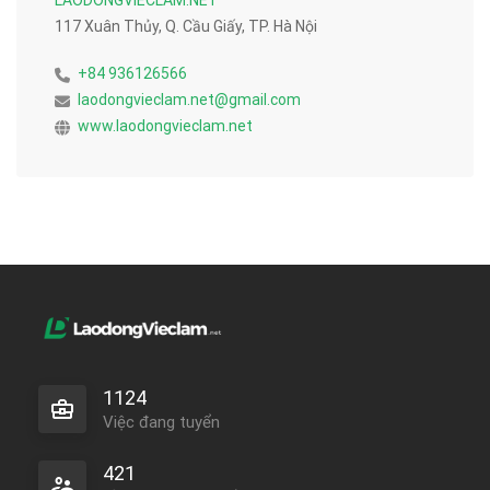
117 Xuân Thủy, Q. Cầu Giấy, TP. Hà Nội
+84 936126566
laodongvieclam.net@gmail.com
www.laodongvieclam.net
1124
Việc đang tuyển
421