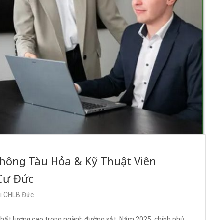
Thông Tàu Hỏa & Kỹ Thuật Viên
 Cư Đức
ại CHLB Đức
 chất lượng cao trong ngành đường sắt. Năm 2025, chính phủ