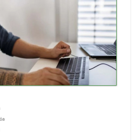
c
hỏa
i