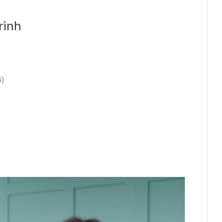
rình
5)