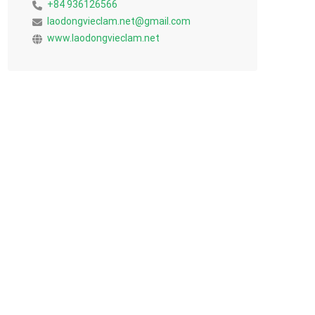
+84 936126566
laodongvieclam.net@gmail.com
www.laodongvieclam.net