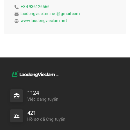
+84 936126566
laodongvieclam.net@gmail.com
www.laodongvieclam.net
1124
Việc đang tuyển
421
Hồ sơ đã ứng tuyển