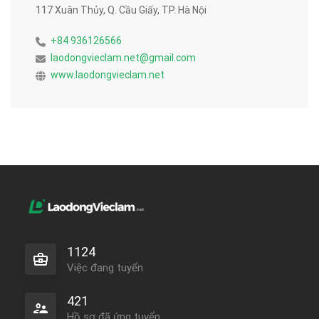
117 Xuân Thủy, Q. Cầu Giấy, TP. Hà Nội
+84 936126566
laodongvieclam.net@gmail.com
www.laodongvieclam.net
1124
Việc đang tuyển
421
Hồ sơ đã ứng tuyển