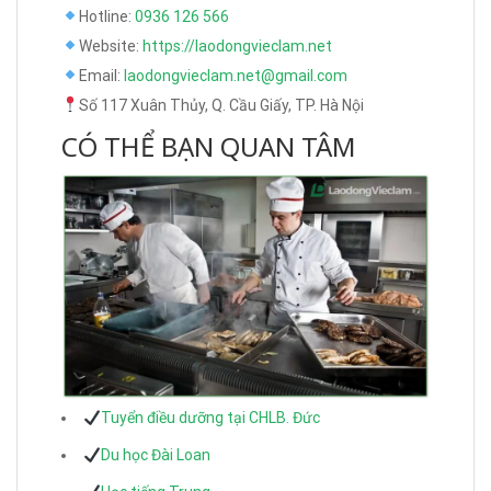
Hotline:
0936 126 566
Website:
https://laodongvieclam.net
Email:
laodongvieclam.net@gmail.com
Số 117 Xuân Thủy, Q. Cầu Giấy, TP. Hà Nội
CÓ THỂ BẠN QUAN TÂM
Tuyển điều dưỡng tại CHLB. Đức
Du học Đài Loan