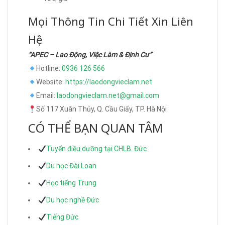
Mọi Thông Tin Chi Tiết Xin Liên
Hệ
“APEC – Lao Động, Việc Làm & Định Cư”
Hotline:
0936 126 566
Website:
https://laodongvieclam.net
Email:
laodongvieclam.net@gmail.com
Số 117 Xuân Thủy, Q. Cầu Giấy, TP. Hà Nội
CÓ THỂ BẠN QUAN TÂM
Tuyển điều dưỡng tại CHLB. Đức
Du học Đài Loan
Học tiếng Trung
Du học nghề Đức
Tiếng Đức