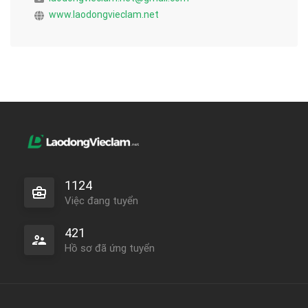
www.laodongvieclam.net
1124
Việc đang tuyển
421
Hồ sơ đã ứng tuyển