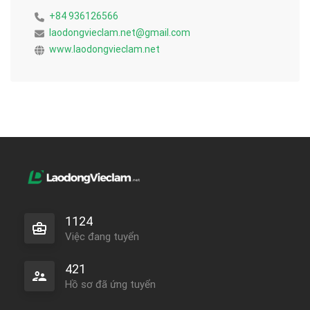
+84 936126566
laodongvieclam.net@gmail.com
www.laodongvieclam.net
1124
Việc đang tuyển
421
Hồ sơ đã ứng tuyển