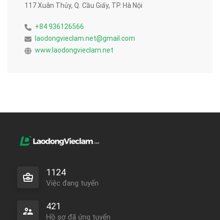
117 Xuân Thủy, Q. Cầu Giấy, TP. Hà Nội
+84 936126566
laodongvieclam.net@gmail.com
www.laodongvieclam.net
1124
Việc đang tuyển
421
Hồ sơ đã ứng tuyển