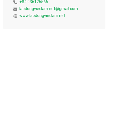
+84 936126566
laodongvieclam.net@gmail.com
www.laodongvieclam.net