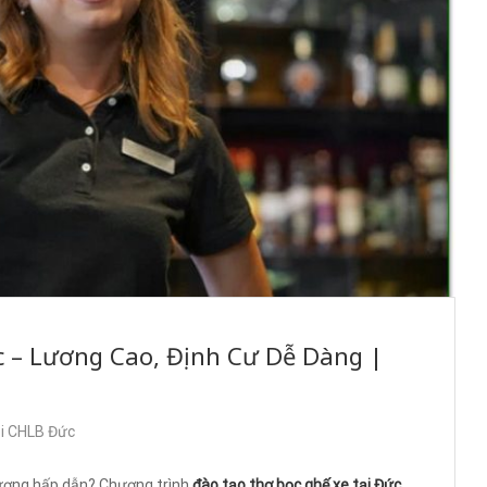
c – Lương Cao, Định Cư Dễ Dàng |
ại CHLB Đức
 lương hấp dẫn? Chương trình
đào tạo thợ bọc ghế xe tại Đức