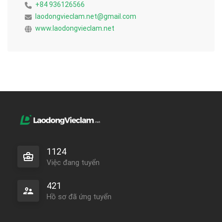
+84 936126566
laodongvieclam.net@gmail.com
www.laodongvieclam.net
1124
Việc đang tuyển
421
Hồ sơ đã ứng tuyển