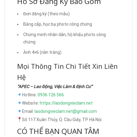
Hồ Sơ Đăng Ký Bao Gồm
Đơn đăng ký (theo mẫu)
Bằng cấp, học bạ photo công chứng
Chứng minh nhân dân, hộ khẩu photo công
chứng
Ảnh 4×6 (nền trắng)
Mọi Thông Tin Chi Tiết Xin Liên
Hệ
“APEC – Lao Động, Việc Làm & Định Cư”
Hotline:
0936 126 566
Website:
https://laodongvieclam.net
Email:
laodongvieclam.net@gmail.com
Số 117 Xuân Thủy, Q. Cầu Giấy, TP. Hà Nội
CÓ THỂ BẠN QUAN TÂM