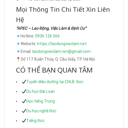
Mọi Thông Tin Chi Tiết Xin Liên
Hệ
“APEC – Lao Động, Việc Làm & Định Cư”
Hotline:
0936 126 566
Website:
https://laodongvieclam.net
Email:
laodongvieclam.net@gmail.com
Số 117 Xuân Thủy, Q. Cầu Giấy, TP. Hà Nội
CÓ THỂ BẠN QUAN TÂM
Tuyển điều dưỡng tại CHLB. Đức
Du học Đài Loan
Học tiếng Trung
Du học nghề Đức
Tiếng Đức