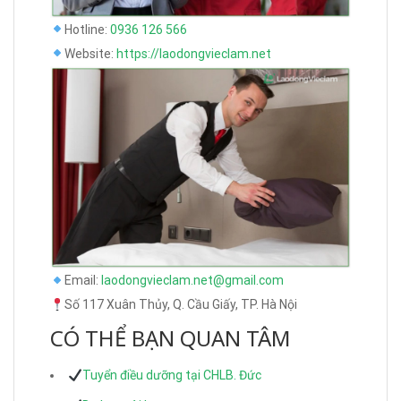
Hotline:
0936 126 566
Website:
https://laodongvieclam.net
Email:
laodongvieclam.net@gmail.com
Số 117 Xuân Thủy, Q. Cầu Giấy, TP. Hà Nội
CÓ THỂ BẠN QUAN TÂM
Tuyển điều dưỡng tại CHLB. Đức