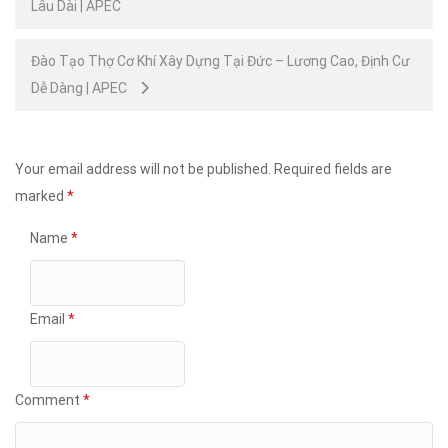
Lâu Dài | APEC
navigation
Đào Tạo Thợ Cơ Khí Xây Dựng Tại Đức – Lương Cao, Định Cư
Dễ Dàng | APEC
Your email address will not be published.
Required fields are
marked
*
Name
*
Email
*
Comment
*