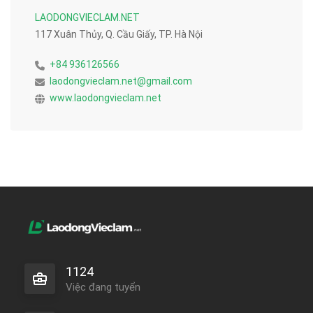
LAODONGVIECLAM.NET
117 Xuân Thủy, Q. Cầu Giấy, TP. Hà Nội
+84 936126566
laodongvieclam.net@gmail.com
www.laodongvieclam.net
1124
Việc đang tuyển