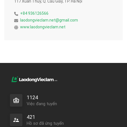
117 Xuân Thủy, Q. Cầu Giấy, TP. Hà Nội
+84 936126566
laodongvieclam.net@gmail.com
www.laodongvieclam.net
1124
Việc đang tuyển
421
Hồ sơ đã ứng tuyển