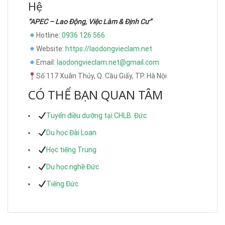
Hệ
“APEC – Lao Động, Việc Làm & Định Cư”
Hotline:
0936 126 566
Website:
https://laodongvieclam.net
Email:
laodongvieclam.net@gmail.com
Số 117 Xuân Thủy, Q. Cầu Giấy, TP. Hà Nội
CÓ THỂ BẠN QUAN TÂM
Tuyển điều dưỡng tại CHLB. Đức
Du học Đài Loan
Học tiếng Trung
Du học nghề Đức
Tiếng Đức