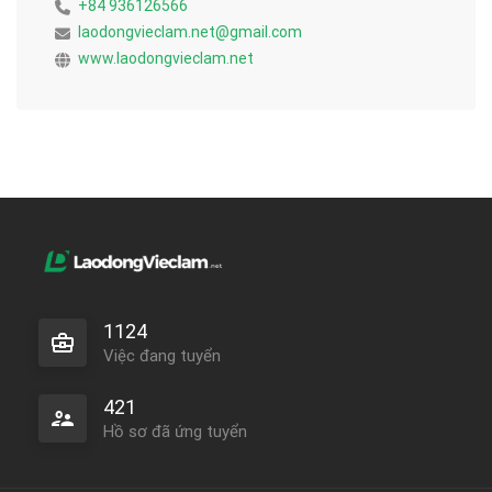
+84 936126566
laodongvieclam.net@gmail.com
www.laodongvieclam.net
1124
Việc đang tuyển
421
Hồ sơ đã ứng tuyển