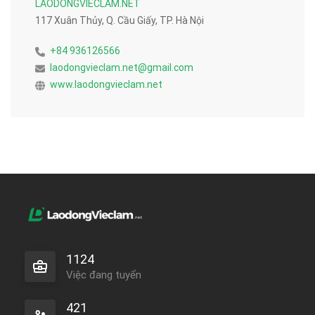
LAODONGVIECLAM.NET
117 Xuân Thủy, Q. Cầu Giấy, TP. Hà Nội
+84 936126566
laodongvieclam.net@gmail.com
www.laodongvieclam.net
1124
Việc đang tuyển
421