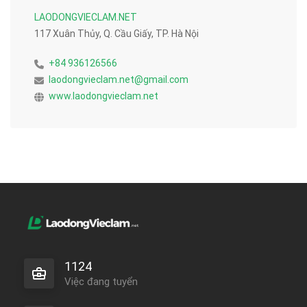
LAODONGVIECLAM.NET
117 Xuân Thủy, Q. Cầu Giấy, TP. Hà Nội
+84 936126566
laodongvieclam.net@gmail.com
www.laodongvieclam.net
1124
Việc đang tuyển