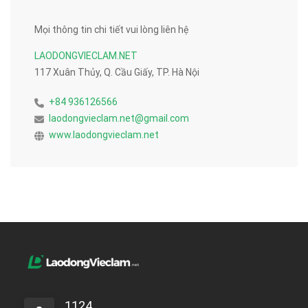
Mọi thông tin chi tiết vui lòng liên hệ
LAODONGVIECLAM.NET
117 Xuân Thủy, Q. Cầu Giấy, TP. Hà Nội
+84 936126566
laodongvieclam.net@gmail.com
www.laodongvieclam.net
1124