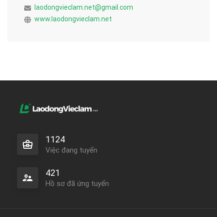
laodongvieclam.net@gmail.com
www.laodongvieclam.net
1124
Việc đang tuyển
421
Hồ sơ đã ứng tuyển