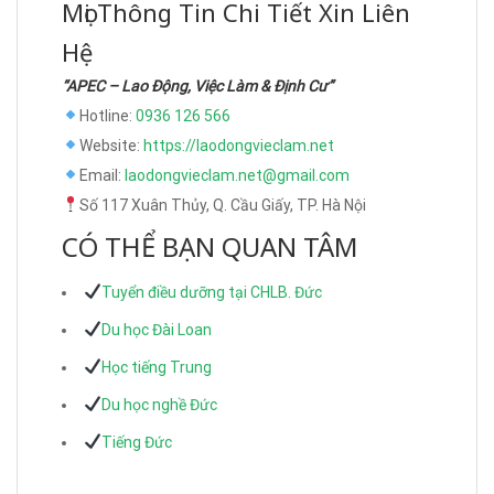
Mọi Thông Tin Chi Tiết Xin Liên
Hệ
“APEC – Lao Động, Việc Làm & Định Cư”
Hotline:
0936 126 566
Website:
https://laodongvieclam.net
Email:
laodongvieclam.net@gmail.com
Số 117 Xuân Thủy, Q. Cầu Giấy, TP. Hà Nội
CÓ THỂ BẠN QUAN TÂM
Tuyển điều dưỡng tại CHLB. Đức
Du học Đài Loan
Học tiếng Trung
Du học nghề Đức
Tiếng Đức