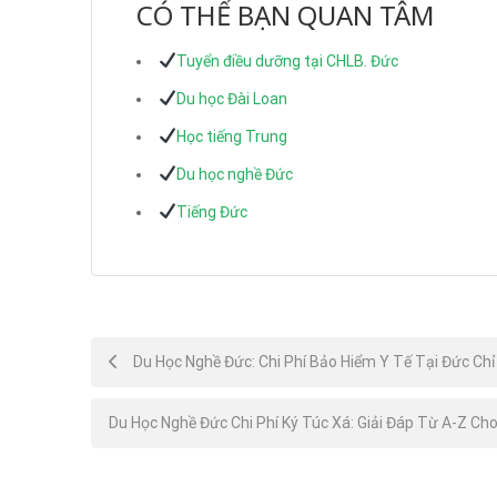
CÓ THỂ BẠN QUAN TÂM
Tuyển điều dưỡng tại CHLB. Đức
Du học Đài Loan
Học tiếng Trung
Du học nghề Đức
Tiếng Đức
Post
Du Học Nghề Đức: Chi Phí Bảo Hiểm Y Tế Tại Đức Ch
navigation
Du Học Nghề Đức Chi Phí Ký Túc Xá: Giải Đáp Từ A-Z Cho