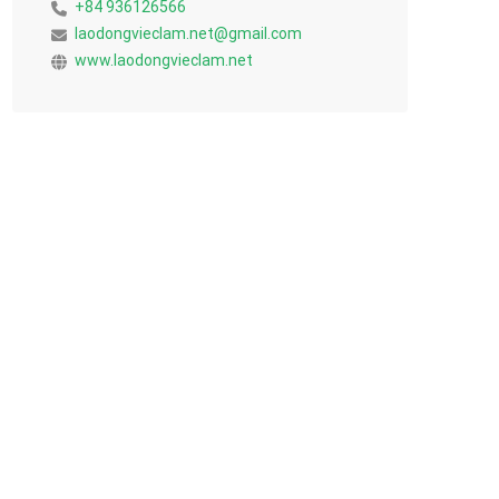
+84 936126566
laodongvieclam.net@gmail.com
www.laodongvieclam.net