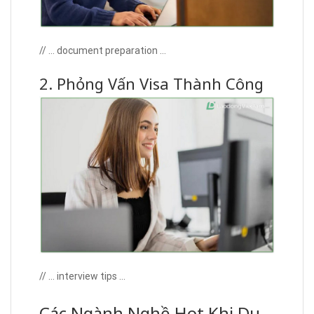
// … document preparation …
2. Phỏng Vấn Visa Thành Công
// … interview tips …
Các Ngành Nghề Hot Khi Du