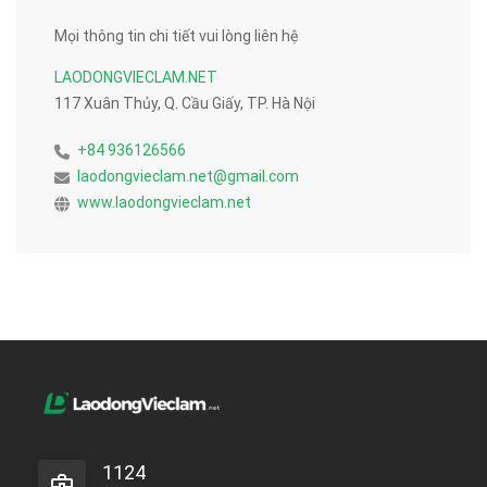
Mọi thông tin chi tiết vui lòng liên hệ
LAODONGVIECLAM.NET
117 Xuân Thủy, Q. Cầu Giấy, TP. Hà Nội
+84 936126566
laodongvieclam.net@gmail.com
www.laodongvieclam.net
1124