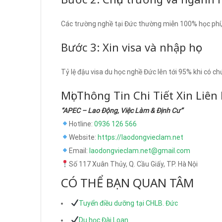
Các trường nghề tại Đức thường miễn 100% học phí, s
Bước 3: Xin visa và nhập học
Tỷ lệ đậu visa du học nghề Đức lên tới 95% khi có c
Mọi Thông Tin Chi Tiết Xin Liên
“APEC – Lao Động, Việc Làm & Định Cư”
Hotline:
0936 126 566
Website:
https://laodongvieclam.net
Email:
laodongvieclam.net@gmail.com
Số 117 Xuân Thủy, Q. Cầu Giấy, TP. Hà Nội
CÓ THỂ BẠN QUAN TÂM
Tuyển điều dưỡng tại CHLB. Đức
Du học Đài Loan