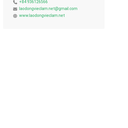
+84 936126566
laodongvieclam.net@gmail.com
www.laodongvieclam.net