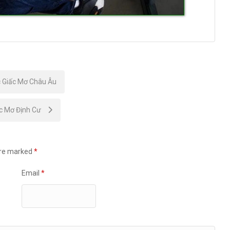
c Giấc Mơ Châu Âu
ấc Mơ Định Cư
are marked
*
Email
*