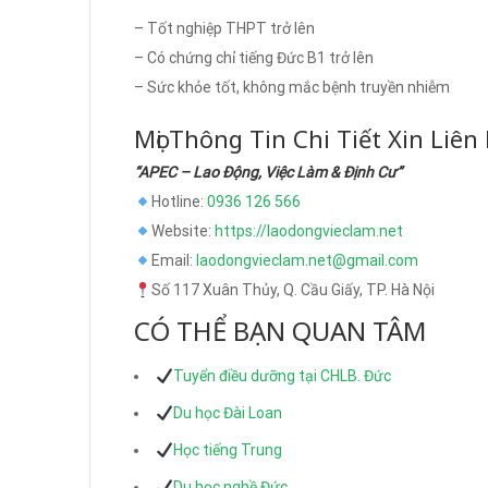
– Tốt nghiệp THPT trở lên
– Có chứng chỉ tiếng Đức B1 trở lên
– Sức khỏe tốt, không mắc bệnh truyền nhiễm
Mọi Thông Tin Chi Tiết Xin Liên
“APEC – Lao Động, Việc Làm & Định Cư”
Hotline:
0936 126 566
Website:
https://laodongvieclam.net
Email:
laodongvieclam.net@gmail.com
Số 117 Xuân Thủy, Q. Cầu Giấy, TP. Hà Nội
CÓ THỂ BẠN QUAN TÂM
Tuyển điều dưỡng tại CHLB. Đức
Du học Đài Loan
Học tiếng Trung
Du học nghề Đức