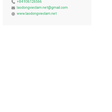
+84 936126566
laodongvieclam.net@gmail.com
www.laodongvieclam.net