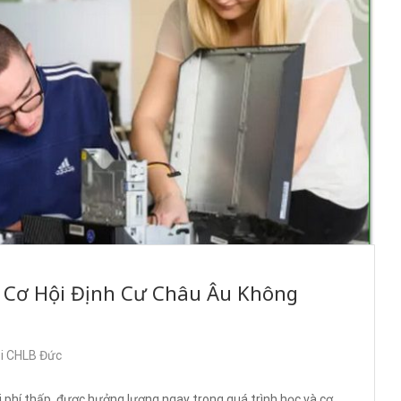
 Cơ Hội Định Cư Châu Âu Không
ại CHLB Đức
i phí thấp, được hưởng lương ngay trong quá trình học và cơ