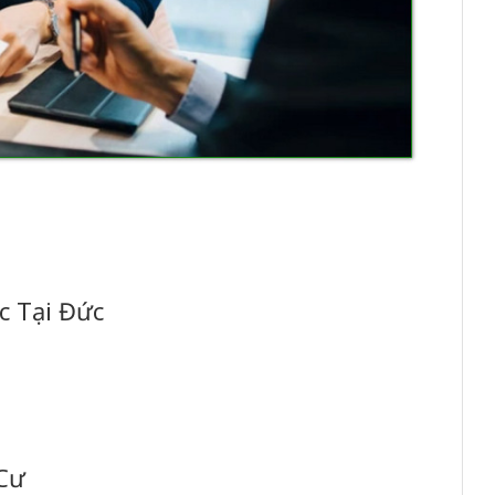
c Tại Đức
 Cư