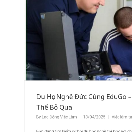
Du Học Nghề Đức Cùng EduGo –
Thể Bỏ Qua
By
Lao Động Việc Làm
18/04/2025
Việc làm t
Bạn đang tìm kiếm cơ hội du học nghề tại Đức với ch