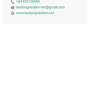
+84 936126566
laodongvieclam.net@gmail.com
www.laodongvieclam.net