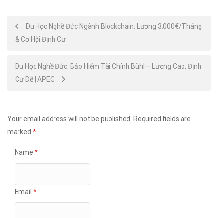
Post
Du Học Nghề Đức Ngành Blockchain: Lương 3.000€/Tháng
& Cơ Hội Định Cư
navigation
Du Học Nghề Đức: Bảo Hiểm Tài Chính Bühl – Lương Cao, Định
Cư Dễ | APEC
Your email address will not be published.
Required fields are
marked
*
Name
*
Email
*