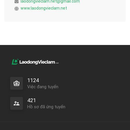
laodongvieclam.net@gmail.com
www.laodongvieclam.net
1124
Việc đang tuyển
421
Hồ sơ đã ứng tuyển