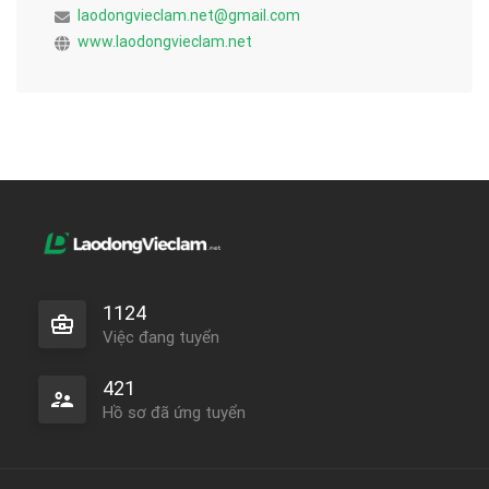
laodongvieclam.net@gmail.com
www.laodongvieclam.net
1124
Việc đang tuyển
421
Hồ sơ đã ứng tuyển