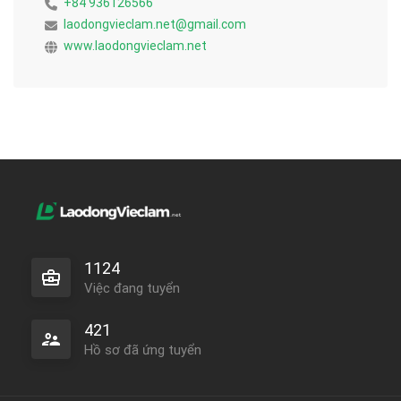
+84 936126566
laodongvieclam.net@gmail.com
www.laodongvieclam.net
1124
Việc đang tuyển
421
Hồ sơ đã ứng tuyển