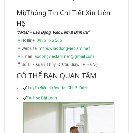
Mọi Thông Tin Chi Tiết Xin Liên
Hệ
“APEC – Lao Động, Việc Làm & Định Cư”
Hotline:
0936 126 566
Website:
https://laodongvieclam.net
Email:
laodongvieclam.net@gmail.com
Số 117 Xuân Thủy, Q. Cầu Giấy, TP. Hà Nội
CÓ THỂ BẠN QUAN TÂM
Tuyển điều dưỡng tại CHLB. Đức
Du học Đài Loan