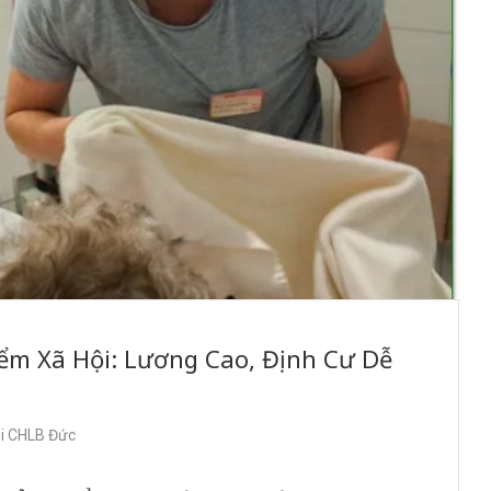
ểm Xã Hội: Lương Cao, Định Cư Dễ
ại CHLB Đức