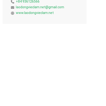
+84 936126566
laodongvieclam.net@gmail.com
www.laodongvieclam.net