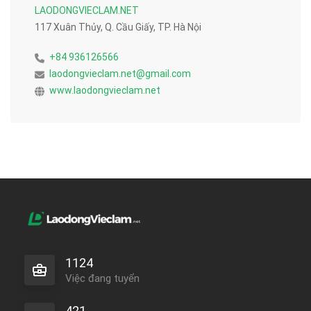
LAODONGVIECLAM.NET
117 Xuân Thủy, Q. Cầu Giấy, TP. Hà Nội
+84 936126566
laodongvieclam.net@gmail.com
www.laodongvieclam.net
1124
Việc đang tuyển
421