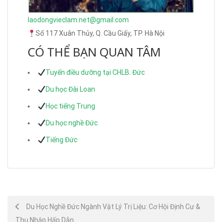
laodongvieclam.net@gmail.com
Số 117 Xuân Thủy, Q. Cầu Giấy, TP. Hà Nội
CÓ THỂ BẠN QUAN TÂM
Tuyển điều dưỡng tại CHLB. Đức
Du học Đài Loan
Học tiếng Trung
Du học nghề Đức
Tiếng Đức
Post
Du Học Nghề Đức Ngành Vật Lý Trị Liệu: Cơ Hội Định Cư &
Thu Nhập Hấp Dẫn