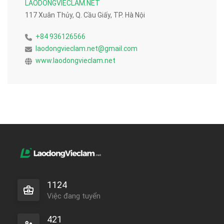
LAODONGVIECLAM.NET
117 Xuân Thủy, Q. Cầu Giấy, TP. Hà Nội
+84 936126566
laodongvieclam.net@gmail.com
www.laodongvieclam.net
1124
Việc đang tuyển
421