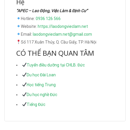
Hệ
“APEC – Lao Động, Việc Làm & Định Cư”
Hotline:
0936 126 566
Website:
https://laodongvieclam.net
Email:
laodongvieclam.net@gmail.com
Số 117 Xuân Thủy, Q. Cầu Giấy, TP. Hà Nội
CÓ THỂ BẠN QUAN TÂM
Tuyển điều dưỡng tại CHLB. Đức
Du học Đài Loan
Học tiếng Trung
Du học nghề Đức
Tiếng Đức