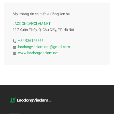
Mọi thông tin chi tiết vui lòng liên hệ
LAODONGVIECLAM.NET
117 Xuân Thủy, Q. Cầu Giấy, TP. Hà Nội
+84 936126566
laodongvieclam.net@gmail.com
www.laodongvieclam.net