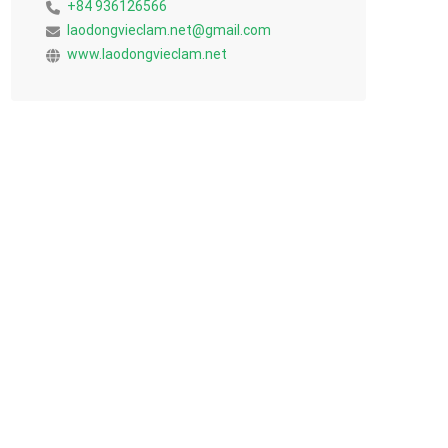
+84 936126566
laodongvieclam.net@gmail.com
www.laodongvieclam.net