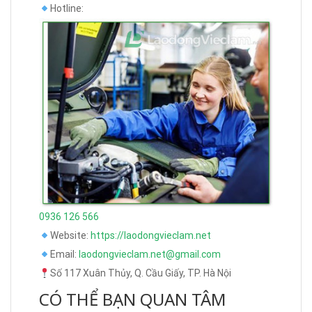
Hotline:
0936 126 566
Website:
https://laodongvieclam.net
Email:
laodongvieclam.net@gmail.com
Số 117 Xuân Thủy, Q. Cầu Giấy, TP. Hà Nội
CÓ THỂ BẠN QUAN TÂM