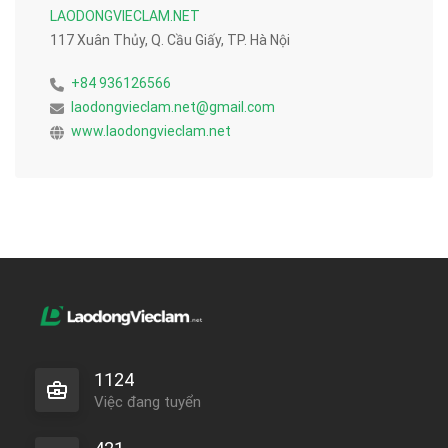
LAODONGVIECLAM.NET
117 Xuân Thủy, Q. Cầu Giấy, TP. Hà Nội
+84 936126566
laodongvieclam.net@gmail.com
www.laodongvieclam.net
1124
Việc đang tuyển