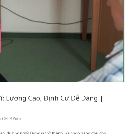
ĩ: Lương Cao, Định Cư Dễ Dàng |
ại CHLB Đức
cao, du học nghề Dược sĩ trở thành lựa chọn hàng đầu cho