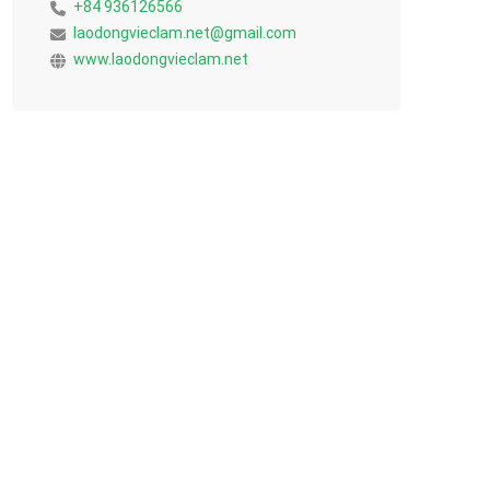
+84 936126566
laodongvieclam.net@gmail.com
www.laodongvieclam.net