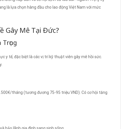
ng là lựa chọn hàng đầu cho lao động Việt Nam với mức
ề Gây Mê Tại Đức?
 Trọng
y tế, đặc biệt là các vị trí kỹ thuật viên gây mê hồi sức.
y.
3.500€/tháng (tương đương 75-95 triệu VND). Có cơ hội tăng
và bảo lãnh gia đình sang sinh sống.