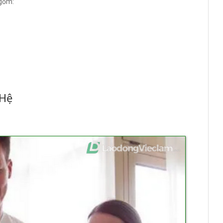
 gồm:
 Hệ