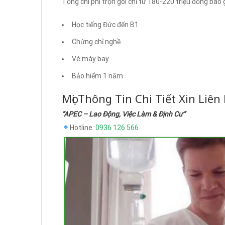
Tổng chi phí trọn gói chỉ từ 180-220 triệu đồng bao
Học tiếng Đức đến B1
Chứng chỉ nghề
Vé máy bay
Bảo hiểm 1 năm
Mọi Thông Tin Chi Tiết Xin Liên
“APEC – Lao Động, Việc Làm & Định Cư”
Hotline:
0936 126 566