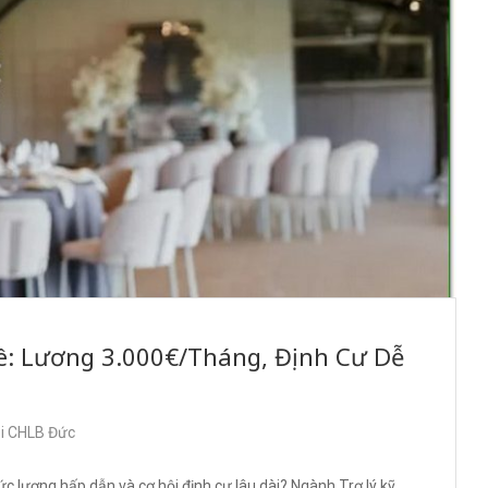
: Lương 3.000€/Tháng, Định Cư Dễ
ại CHLB Đức
c lương hấp dẫn và cơ hội định cư lâu dài? Ngành Trợ lý kỹ