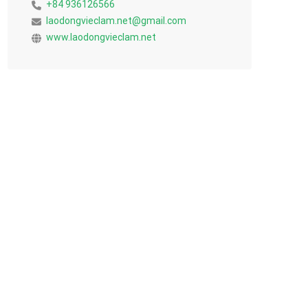
+84 936126566
laodongvieclam.net@gmail.com
www.laodongvieclam.net