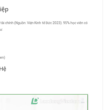
iệp
ài chính (Nguồn: Viện Kinh tế Đức 2023). 95% học viên có
ư:
gen)
 Hệ