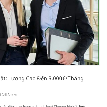
uật: Lương Cao Đến 3.000€/Tháng
ại CHLB Đức
g hấp dẫn ngay trong quá trình học? Chương trình
du học