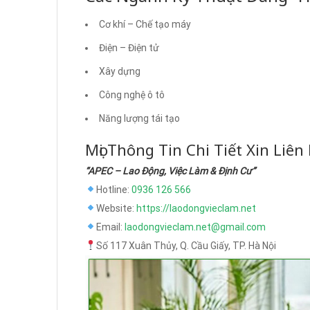
Cơ khí – Chế tạo máy
Điện – Điện tử
Xây dựng
Công nghệ ô tô
Năng lượng tái tạo
Mọi Thông Tin Chi Tiết Xin Liên
“APEC – Lao Động, Việc Làm & Định Cư”
Hotline:
0936 126 566
Website:
https://laodongvieclam.net
Email:
laodongvieclam.net@gmail.com
Số 117 Xuân Thủy, Q. Cầu Giấy, TP. Hà Nội