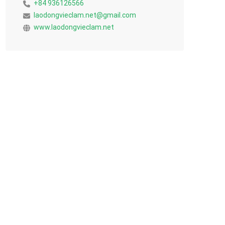
+84 936126566
laodongvieclam.net@gmail.com
www.laodongvieclam.net