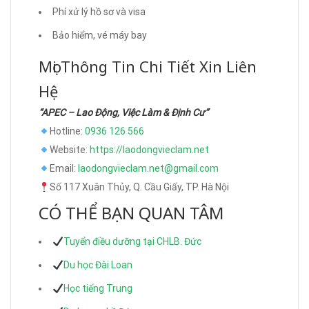
Phí xử lý hồ sơ và visa
Bảo hiểm, vé máy bay
Mọi Thông Tin Chi Tiết Xin Liên
Hệ
“APEC – Lao Động, Việc Làm & Định Cư”
Hotline:
0936 126 566
Website:
https://laodongvieclam.net
Email:
laodongvieclam.net@gmail.com
Số 117 Xuân Thủy, Q. Cầu Giấy, TP. Hà Nội
CÓ THỂ BẠN QUAN TÂM
Tuyển điều dưỡng tại CHLB. Đức
Du học Đài Loan
Học tiếng Trung