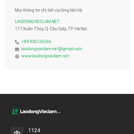
Mọi thông tin chi tiết vui lòng liên hệ
LAODONGVIECLAM.NET
117 Xuân Thủy, Q. Cầu Giấy, TP. Hà Nội
+84 936126566
laodongvieclam.net@gmail.com
www.laodongvieclam.net
1124